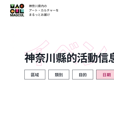
ン
テ
ン
ツ
に
ス
キ
ッ
神奈川縣的活動信
プ
區域
類別
目的
日期