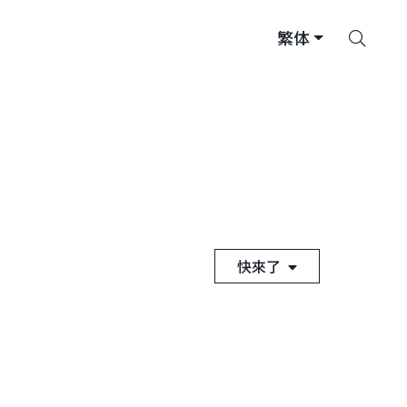
搜
繁体
索
快來了