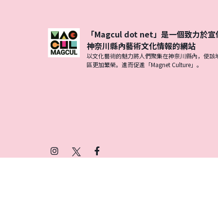
「Magcul dot net」是一個致力於宣
神奈川縣內藝術文化情報的網站
以文化藝術的魅力將人們聚集在神奈川縣內，使該
區更加繁榮。進而促進「Magnet Culture」。
Instagram
X
Facebook
(Twitter)
プライバシーポリシー
SNSアカウント運用ポ
© 2026 Magcul All Rights Reserved.