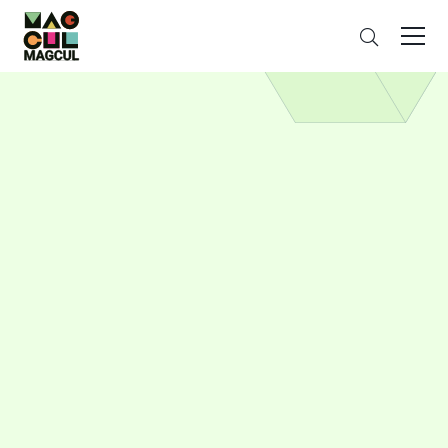
ン
搜
テ
索
ン
ツ
に
ス
キ
ッ
プ