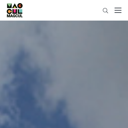
ン
搜
テ
索
ン
ツ
に
ス
キ
ッ
プ