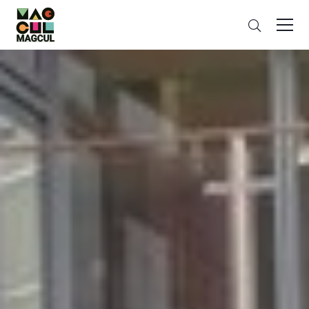
ン
搜
テ
索
ン
ツ
に
ス
キ
ッ
プ