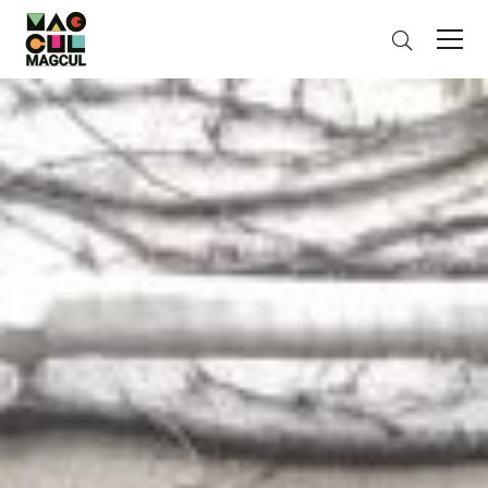
ン
Search
テ
ン
ツ
に
ス
キ
ッ
プ