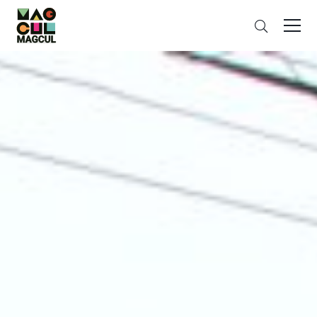
ン
검
テ
색
ン
ツ
に
ス
キ
ッ
プ