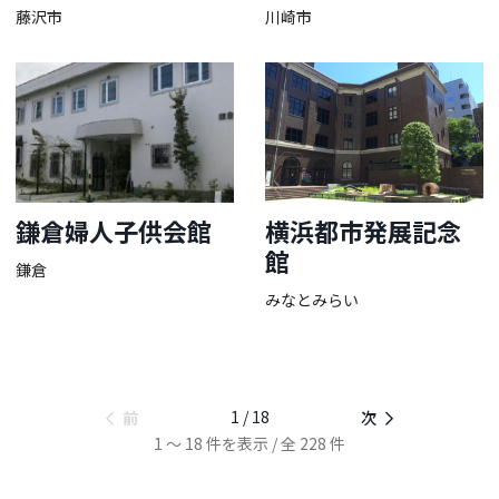
藤沢市
川崎市
鎌倉婦人子供会館
横浜都市発展記念
館
鎌倉
みなとみらい
1 / 18
前
次
1 ～ 18 件を表示 / 全 228 件