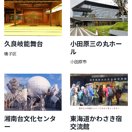
久良岐能舞台
小田原三の丸ホー
ル
磯子区
小田原市
湘南台文化センタ
東海道かわさき宿
ー
交流館