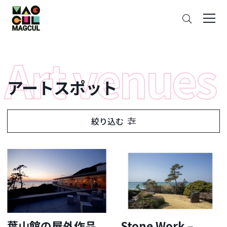
ン
さ
テ
が
ン
す
ツ
に
ス
アートスポット
キ
ッ
プ
絞り込む
葉山館の屋外作品
Stone Work –