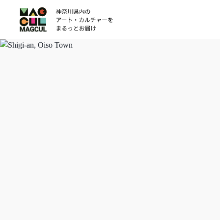
ン
テ
ン
ツ
に
ス
キ
ッ
プ