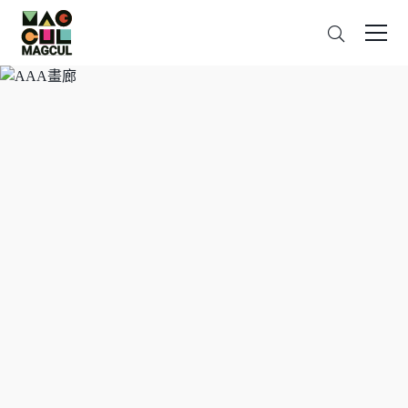
ン
搜
テ
索
ン
ツ
に
ス
キ
ッ
プ