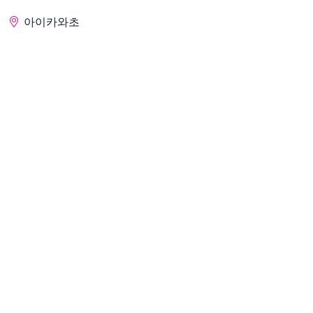
아이카와초
문의
고민가야마 쥬저우는, 옛부터의 간절함을 남기고
「가나가와의 거리 100선」 에 선택된 당초 나카츠 구
마자카 지구의 구 가도 옆에 있습니다. 야마쥬 저택은,
이 지방의 메이지 초기에 있어서의 호농층의 주거의
모습을 나타내는 것으로, 아이카와쵸가, 그 건물이나
정원 등을 후세에 남기기 위해 수복, 보존을 도모한 것
으로, 2019년 1월에 국가 등록 유형 문화재가 되었습
니다.