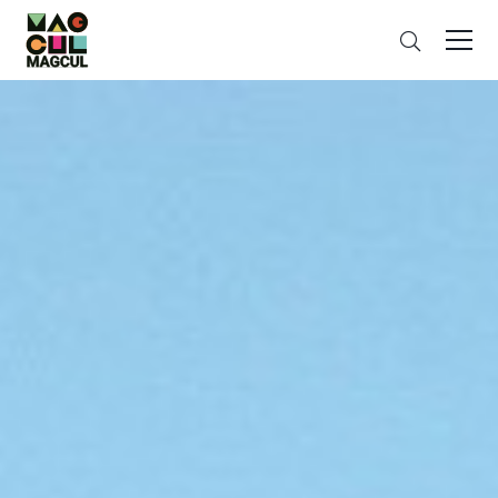
ン
검
テ
색
ン
ツ
に
ス
キ
ッ
プ