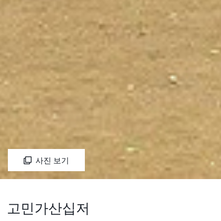
사진 보기
고민가산십저