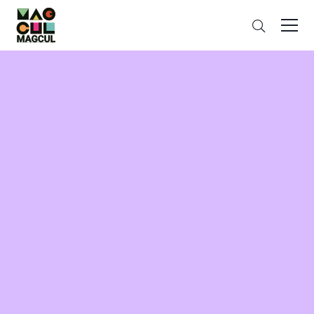
ン
搜
テ
索
ン
ツ
に
ス
キ
ッ
プ