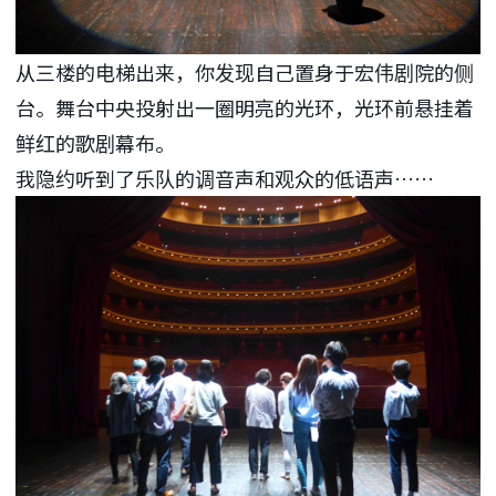
从三楼的电梯出来，你发现自己置身于宏伟剧院的侧
台。舞台中央投射出一圈明亮的光环，光环前悬挂着
鲜红的歌剧幕布。
我隐约听到了乐队的调音声和观众的低语声……