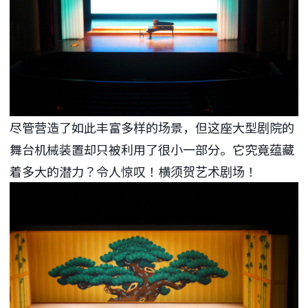
尽管营造了如此丰富多样的场景，但这座大型剧院的
舞台机械装置却只被利用了很小一部分。它究竟蕴藏
着多大的潜力？令人惊叹！横须贺艺术剧场！