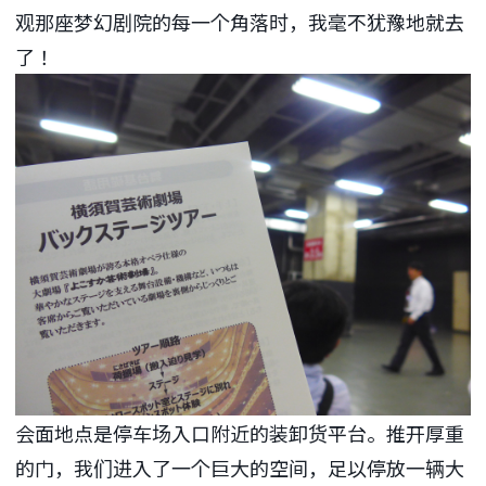
观那座梦幻剧院的每一个角落时，我毫不犹豫地就去
了！
会面地点是停车场入口附近的装卸货平台。推开厚重
的门，我们进入了一个巨大的空间，足以停放一辆大