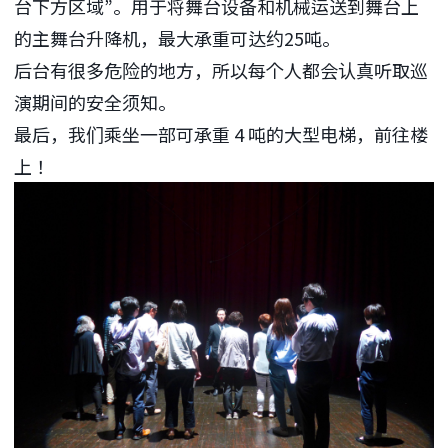
台下方区域”。用于将舞台设备和机械运送到舞台上
的主舞台升降机，最大承重可达约25吨。
后台有很多危险的地方，所以每个人都会认真听取巡
演期间的安全须知。
最后，我们乘坐一部可承重 4 吨的大型电梯，前往楼
上！