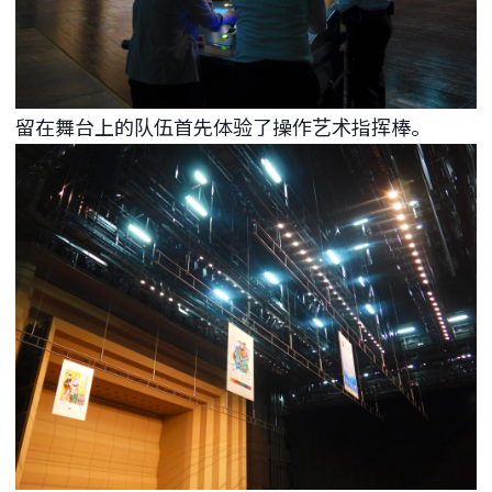
留在舞台上的队伍首先体验了操作艺术指挥棒。