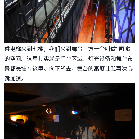
乘电梯来到七楼，我们来到舞台上方一个叫做“画廊”
的空间。这里其实就是后台区域，灯光设备和舞台布
景都悬挂在这里。向下望去，舞台的高度让我再次心
跳加速。