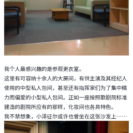
我个人最感兴趣的是参观更衣室。
这里有可容纳十余人的大房间，有供主演及其经纪人
使用的中型私人包间，甚至还有指挥家们为了集中精
力而偏爱的小型私人包间。正如一座按照歌剧院标准
建造的剧院所应有的那样，化妆间也各具特色。
我不禁想象，小泽征尔或许也曾坐在这张沙发上……