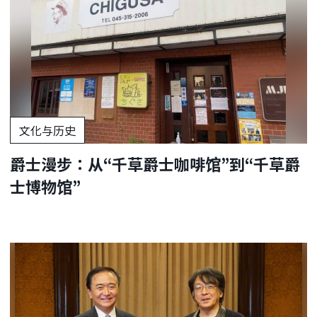
文化与历史
爵士漫步：从“千草爵士咖啡馆”到“千草爵
士博物馆”