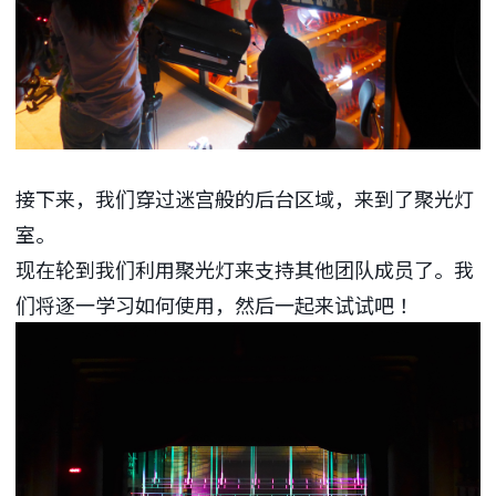
接下来，我们穿过迷宫般的后台区域，来到了聚光灯
室。
现在轮到我们利用聚光灯来支持其他团队成员了。我
们将逐一学习如何使用，然后一起来试试吧！