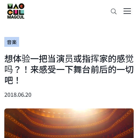
ン
搜
テ
索
ン
ツ
に
音楽
ス
キ
想体验一把当演员或指挥家的感觉
ッ
プ
吗？！来感受一下舞台前后的一切
吧！
2018.06.20