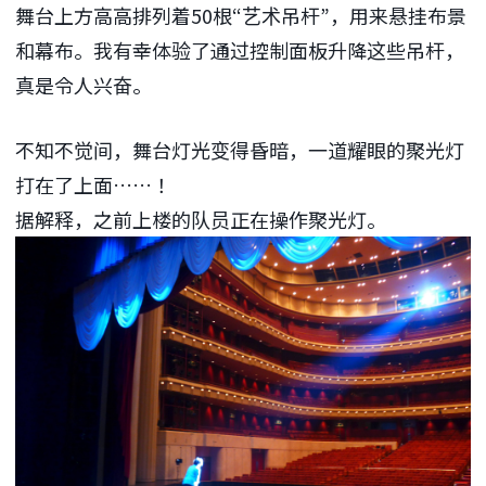
舞台上方高高排列着50根“艺术吊杆”，用来悬挂布景
和幕布。我有幸体验了通过控制面板升降这些吊杆，
真是令人兴奋。
不知不觉间，舞台灯光变得昏暗，一道耀眼的聚光灯
打在了上面……！
据解释，之前上楼的队员正在操作聚光灯。