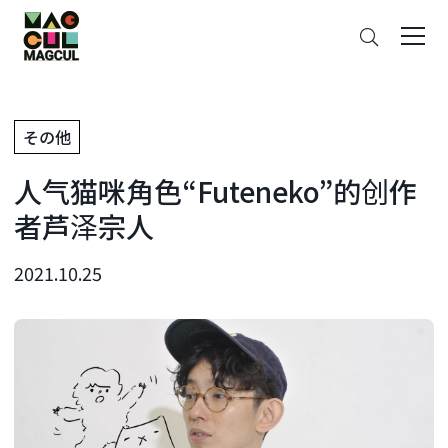
ン
搜
テ
索
ン
ツ
に
その他
ス
キ
人气猫咪角色“Futeneko”的创作
ッ
プ
者芦泽宗人
2021.10.25