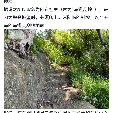
模样。
据说之所以取名为阿布祖里（意为“马镫刮擦”），是
因为攀登城堡时，必须爬上非常陡峭的斜坡，以至于
马的马镫会刮擦地面。
据说，阿布祖里城是三浦义住因故未能参加石桥山之