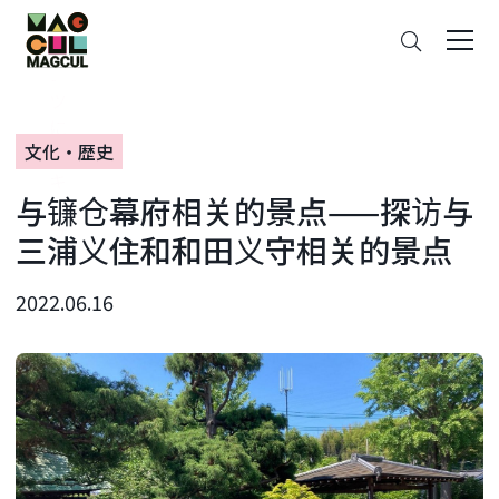
ン
搜
テ
索
ン
ツ
に
文化・歴史
ス
キ
与镰仓幕府相关的景点——探访与
ッ
プ
三浦义住和和田义守相关的景点
2022.06.16