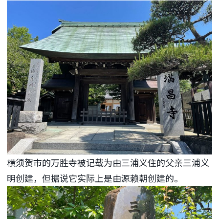
横须贺市的万胜寺被记载为由三浦义住的父亲三浦义
明创建，但据说它实际上是由源赖朝创建的。