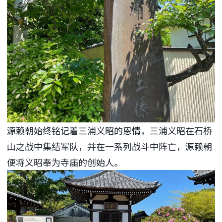
源赖朝始终铭记着三浦义昭的恩情，三浦义昭在石桥
山之战中集结军队，并在一系列战斗中阵亡，源赖朝
便将义昭奉为寺庙的创始人。