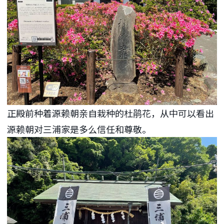
正殿前种着源赖朝亲自栽种的杜鹃花，从中可以看出
源赖朝对三浦家是多么信任和尊敬。