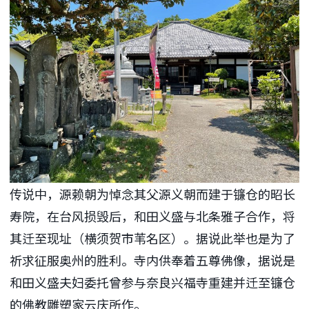
传说中，源赖朝为悼念其父源义朝而建于镰仓的昭长
寿院，在台风损毁后，和田义盛与北条雅子合作，将
其迁至现址（横须贺市苇名区）。据说此举也是为了
祈求征服奥州的胜利。寺内供奉着五尊佛像，据说是
和田义盛夫妇委托曾参与奈良兴福寺重建并迁至镰仓
的佛教雕塑家云庆所作。