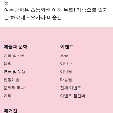
次
여름방학은 초등학생 이하 무료! 가족으로 즐기
는 하코네・오카다 미술관
예술과 문화
이벤트
예술 및 사진
오늘
음악
이번주
연극 및 무용
이번달
전통예술
다음달
문화와 역사
전체 이벤트
기타
이벤트 캘린더
매거진