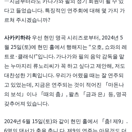
―지금부터라도 카나가와 필의 정기 회원이 될 수 있
다고 들었습니다. 특징적인 연주회에 대해 몇 가지 가
르쳐 주시겠습니까?
사카키하라
우선 현민 명곡 시리즈로부터, 2024년 5
월 25일(토)에 현민 홀에서 행해지는 “오호, 쇼와의 레
트로·클래식!”입니다. 가나가와 필의 음악 감독을 맡
는 누마지리 류노리씨가 꼭 하고 싶다고 제안해, 저도
대찬성한 기획입니다. 우리가 어렸을 때는 잘 연주되
고 있었는데, 지금은 연주되는 것이 적어진 「마돈나
의 보석」이나 「때의 춤」, 왈츠 「금과 은」등, 명곡
갖추어져 있습니다.
2024년 6월 15일(토)와 같이 현민 홀에서 「춤! 제9」.
6명의 댄서가 춤을 춥니 다. 제9의 연주는 아무것도 더