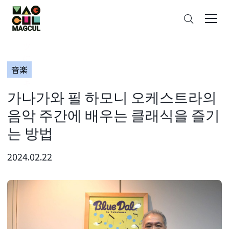
ン
검
テ
색
ン
ツ
に
音楽
ス
キ
가나가와 필 하모니 오케스트라의
ッ
プ
음악 주간에 배우는 클래식을 즐기
는 방법
2024.02.22