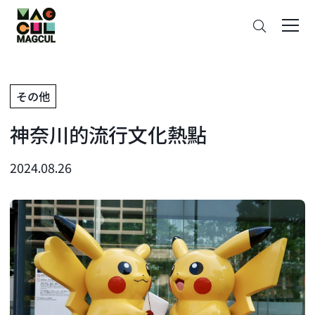
ン
搜
テ
索
ン
ツ
に
その他
ス
キ
神奈川的流行文化熱點
ッ
プ
2024.08.26