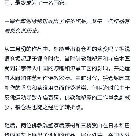
画，最终成为了一名画家。
—镰仓雕刻博物馆展出了许多作品，其中一些作品有
着悠久的历史。
从
三月份
的作品中，您能看出镰仓堀的演变吗？据说
镰仓堀起源于镰仓时代，当时佛教雕塑家和寺庙木匠
受到禅宗传入中国的漆雕和漆黑工艺的影响，开始运
用木雕和漆艺制作佛教器物。室町时代，镰仓堀因其
制作的香盒和茶道用具而备受推崇，但明治时代由于
反佛运动导致寺庙衰落，佛教雕塑家的工作量急剧减
少，镰仓堀也随之经历了转折点。
随后，两位佛教雕塑家后藤树和三桥贤山在日本和巴
黎的展览上展出了他们的作品，屡获殊荣，在国内外