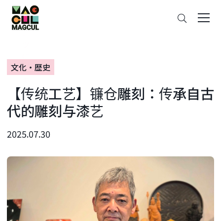
ン
搜
テ
索
ン
ツ
に
文化・歴史
ス
キ
【传统工艺】镰仓雕刻：传承自古
ッ
プ
代的雕刻与漆艺
2025.07.30