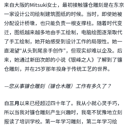
来自大阪的Mitsuki女士，最初接触镰仓雕刻是在东京
一家设计公司绘制建筑图纸的时候。当时，即使她被
分配设计桥墩，也只能负责一根支撑柱。随着时代变
迁，图纸越来越多地由手工绘制，电脑绘图逐渐取代
了手工绘制，她开始感受到设计工作的局限性。她一
直渴望“从头到尾亲手创作”，但现实却难以企及。后
来，她通过新田次郎的小说《银峰之人》了解到了镰
仓雕刻，并在25岁那年投身于传统工艺的世界。
—您从事镰仓雕刻（镰仓木雕）工作有多久了？
自
三月
以来已经超过四十年了。我从小就心灵手巧，
所以当我对镰仓雕刻产生兴趣时，我毫不犹豫地立刻
报读了培训学校。第一年学习雕刻，第二年学习绘