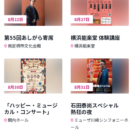
8月22日
8月27日
第55回あしがら寄席
横浜能楽堂 体験講座
南足柄市文化会館
横浜能楽堂
8月30日
8月31日
「ハッピー・ミュージ
石田泰尚スペシャル
カル・コンサート」
熱狂の夜
関内ホール
ミューザ川崎シンフォニーホ
ール