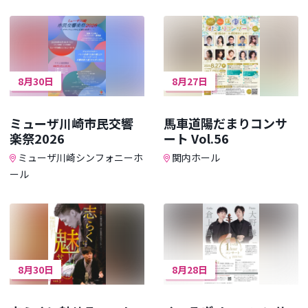
8月30日
8月27日
ミューザ川崎市民交響
馬車道陽だまりコンサ
楽祭2026
ート Vol.56
ミューザ川崎シンフォニーホ
関内ホール
ール
8月30日
8月28日