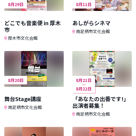
8月29日
8月11日
どこでも音楽便 in 厚木
あしがらシネマ
市
南足柄市文化会館
厚木市文化会館
8月20日
8月21日
8月22日
舞台Stage講座
「あなたの出番です!」
出演者募集！
南足柄市文化会館
南足柄市文化会館