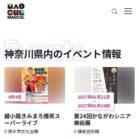
ン
さ
テ
が
ン
す
ツ
に
ス
神奈川県内のイベント情報
キ
ッ
プ
9月4日
2027年01月21日
2027年01月24日
綾小路きみまろ爆笑ス
第24回かながわシニア
ーパーライブ
美術展
厚木市文化会館
鎌倉芸術館