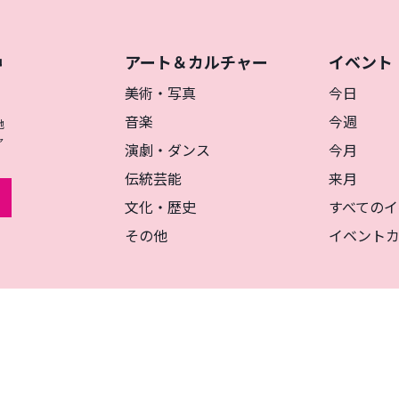
アート＆カルチャー
イベント
神
を
美術・写真
今日
音楽
今週
地
ャ
演劇・ダンス
今月
伝統芸能
来月
文化・歴史
すべてのイ
その他
イベント
リシー
マグカルとは