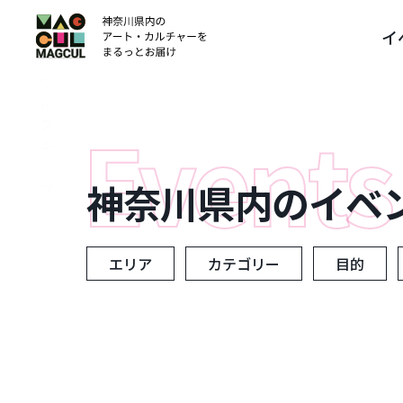
ン
イ
テ
ン
ツ
に
ス
キ
ッ
神奈川県内のイベ
プ
エリア
カテゴリー
目的