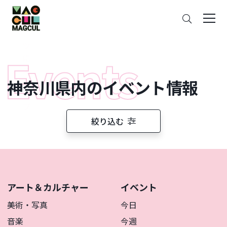
ン
さ
テ
が
ン
す
ツ
に
ス
神奈川県内のイベント情報
キ
ッ
プ
絞り込む
アート＆カルチャー
イベント
美術・写真
今日
音楽
今週