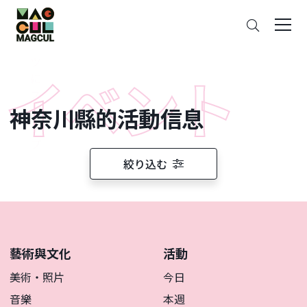
ン
搜
テ
索
ン
ツ
に
ス
神奈川縣的活動信息
キ
ッ
プ
絞り込む
藝術與文化
活動
美術・照片
今日
音樂
本週