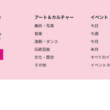
アート＆カルチャー
イベント
神
を
美術・写真
今日
音楽
今週
地
ャ
演劇・ダンス
今月
伝統芸能
来月
文化・歴史
すべてのイ
その他
イベント
リシー
マグカルとは