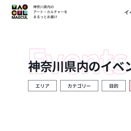
ン
イ
テ
ン
ツ
に
ス
キ
ッ
神奈川県内のイベ
プ
エリア
カテゴリー
目的