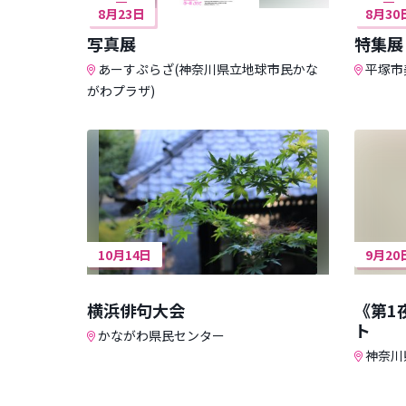
8月23日
8月30
写真展
特集展
あーすぷらざ(神奈川県立地球市民かな
平塚市
がわプラザ)
10月14日
9月20
横浜俳句大会
《第1
ト
かながわ県民センター
神奈川