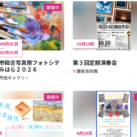
開催中
年04月01日
10月18日
年03月31日
市総合写真祭フォトシテ
第３回定期演奏会
みはら２０２６
鎌倉芸術館
市民ギャラリー
開催中
日
4月25日