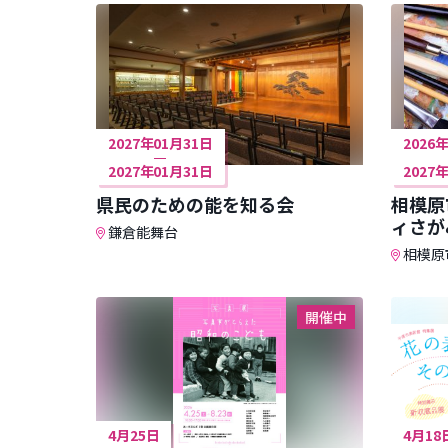
2027年01月31日
2026
2027年01月31日
2027
県民のための能を知る会
相模原
ィさが
鎌倉能舞台
相模原
開催中
4月25日
4月18