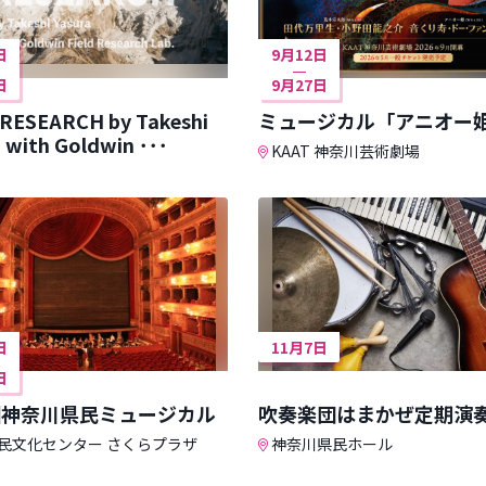
日
9月12日
日
9月27日
 RESEARCH by Takeshi
ミュージカル「アニオー
Yasura with Goldwin ･･･
KAAT 神奈川芸術劇場
日
11月7日
日
回神奈川県民ミュージカル
吹奏楽団はまかぜ定期演
民文化センター さくらプラザ
神奈川県民ホール