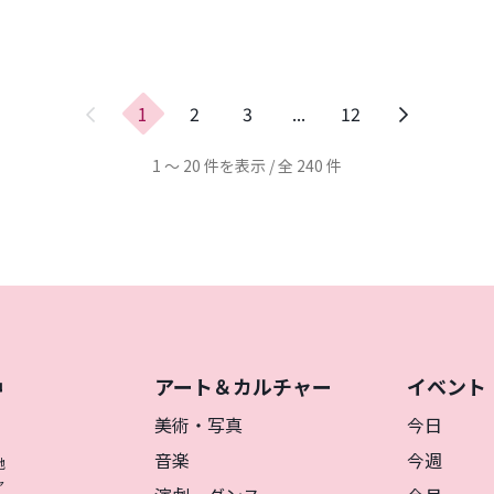
前
1
2
3
...
12
の
ペ
1 ～ 20 件を表示 / 全 240 件
ー
ジ
アート＆カルチャー
イベント
神
を
美術・写真
今日
音楽
今週
地
ャ