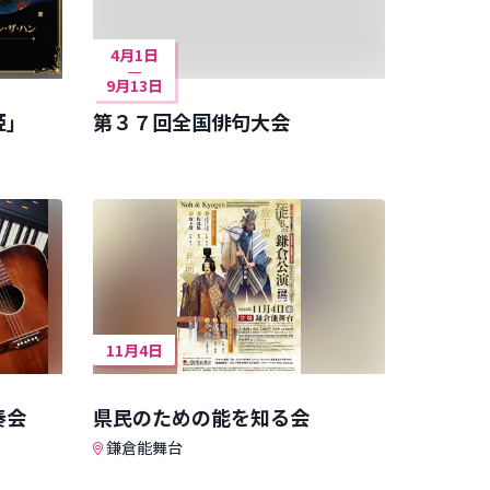
4月1日
9月13日
姫」
第３７回全国俳句大会
11月4日
奏会
県民のための能を知る会
鎌倉能舞台