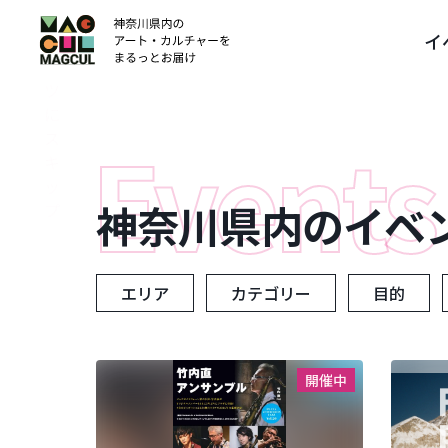
ン
イ
テ
ン
ツ
に
ス
キ
ッ
神奈川県内のイベ
プ
エリア
カテゴリー
目的
開催中