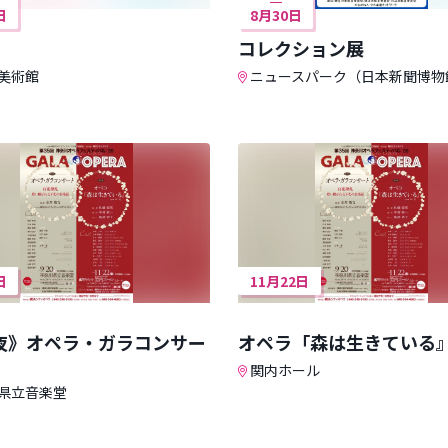
日
8月30日
コレクション展
美術館
ニュースパーク（日本新聞博物
日
11月22日
夜》オペラ・ガラコンサー
オペラ「森は生きている
関内ホール
県立音楽堂