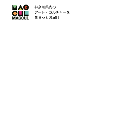
ン
テ
ン
ツ
に
ス
キ
ッ
プ