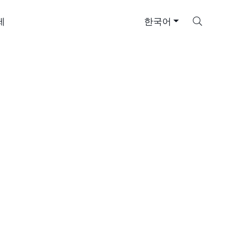
검
제
한국어
색