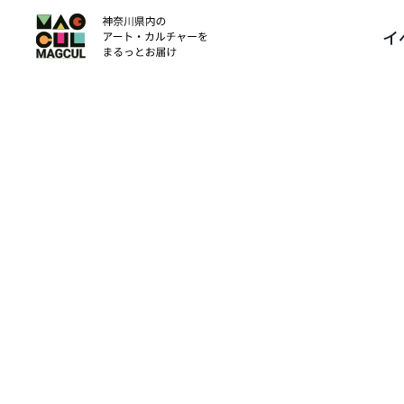
ン
イ
テ
ン
ツ
に
ス
キ
ッ
プ