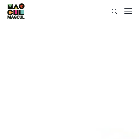
ン
さ
テ
が
ン
す
ツ
に
ス
キ
ッ
プ