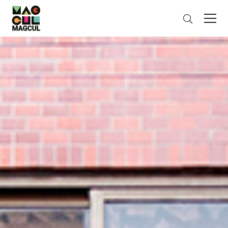
ン
搜
テ
索
ン
ツ
に
ス
キ
ッ
プ