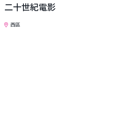
二十世紀電影
西區
詢問
我們戲院擁有全日本最小的座位數，只有28個
（笑），但卻是影迷們的天堂。這裡不僅有設備齊全
的35毫米和16毫米膠片放映機影院，還有一個32座的
意大利小餐館。我們專注於電影，放映一些只能在這
裡看到的外國電影的首映，並且每個週末都會邀請嘉
賓在電影放映後進行訪談和簽名會。更棒的是，訪談
結束後，賓客們還會在小餐館裡聚會。這是一個夢幻
般的空間，您可以和自己喜歡的電影明星和導演們聊