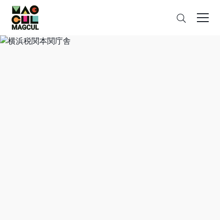
ン
さ
テ
が
ン
す
ツ
に
ス
キ
ッ
プ