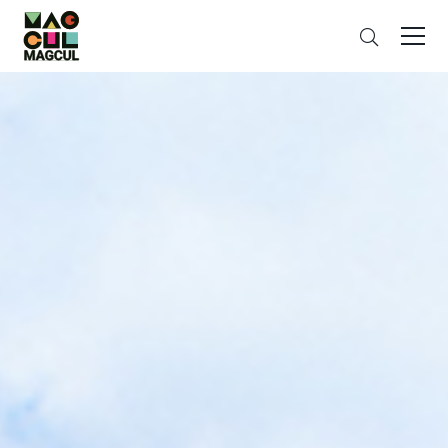
ン
さ
テ
が
ン
す
ツ
に
ス
キ
ッ
プ