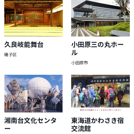
久良岐能舞台
小田原三の丸ホー
ル
磯子区
小田原市
湘南台文化センタ
東海道かわさき宿
ー
交流館