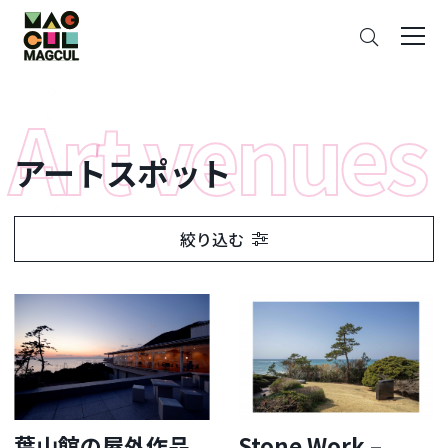
ン
さ
テ
が
ン
す
ツ
に
ス
アートスポット
キ
ッ
プ
絞り込む
葉山館の屋外作品
Stone Work –