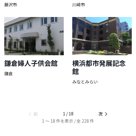
藤沢市
川崎市
鎌倉婦人子供会館
横浜都市発展記念
館
鎌倉
みなとみらい
1 / 18
前
次
1 ～ 18 件を表示 / 全 228 件