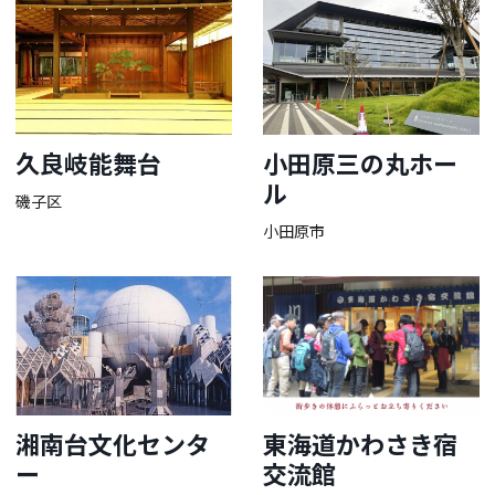
久良岐能舞台
小田原三の丸ホー
ル
磯子区
小田原市
湘南台文化センタ
東海道かわさき宿
ー
交流館