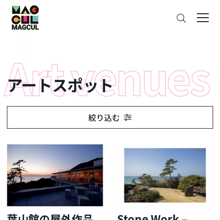
ン
さ
テ
が
ン
す
ツ
に
ス
アートスポット
キ
ッ
プ
絞り込む
葉山館の屋外作品
Stone Work –