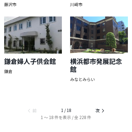
藤沢市
川崎市
鎌倉婦人子供会館
横浜都市発展記念
館
鎌倉
みなとみらい
1 / 18
前
次
1 ～ 18 件を表示 / 全 228 件