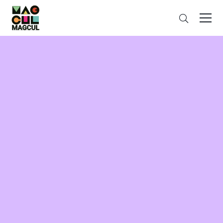
ン
さ
テ
が
ン
す
ツ
に
ス
キ
ッ
プ