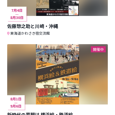
7月4日
8月30日
佐藤惣之助と川崎・沖縄
東海道かわさき宿交流館
開催中
8月1日
9月6日
新時代の幕開け 横浜絵・鉄道絵