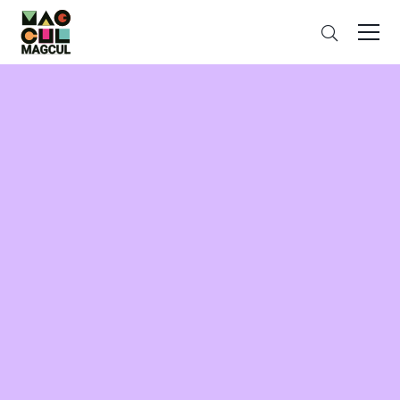
ン
さ
テ
が
ン
す
ツ
に
ス
キ
ッ
プ