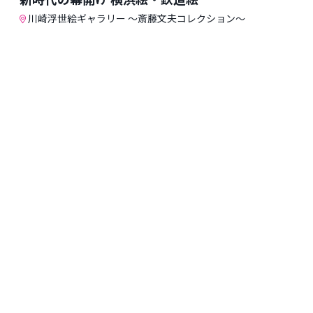
川崎浮世絵ギャラリー 〜斎藤文夫コレクション～
アート＆カルチャー
イベント
美術・写真
今日
音楽
今週
演劇・ダンス
今月
伝統芸能
来月
文化・歴史
すべてのイベント
その他
イベントカレンダー