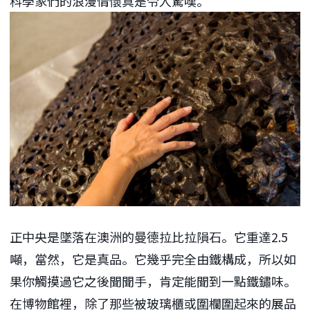
科學家們的浪漫情懷真是令人驚嘆。
正中央是墜落在澳洲的曼德拉比拉隕石。它重達2.5
噸，當然，它是真品。它幾乎完全由鐵構成，所以如
果你觸摸過它之後聞聞手，肯定能聞到一點鐵鏽味。
在博物館裡，除了那些被玻璃櫃或圍欄圍起來的展品