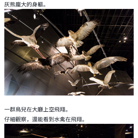
灰熊龐大的身軀。
一群鳥兒在大廳上空飛翔。
仔細觀察，還能看到水禽在飛翔。