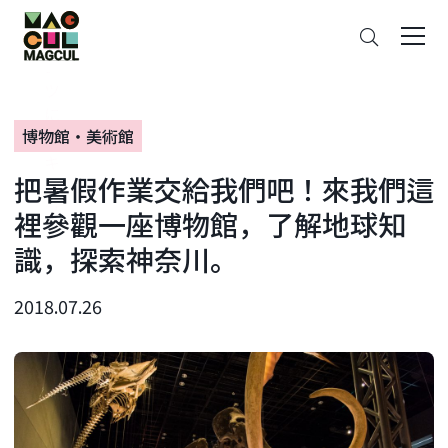
ン
搜
テ
索
ン
ツ
に
博物館・美術館
ス
キ
把暑假作業交給我們吧！來我們這
ッ
プ
裡參觀一座博物館，了解地球知
識，探索神奈川。
2018.07.26