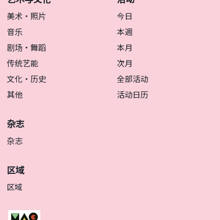
美术・照片
今日
音乐
本週
剧场・舞蹈
本月
传统艺能
次月
文化・历史
全部活动
其他
活动日历
杂志
杂志
区域
区域