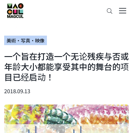
ン
搜
テ
索
ン
ツ
に
美術・写真・映像
ス
キ
一个旨在打造一个无论残疾与否或
ッ
プ
年龄大小都能享受其中的舞台的项
目已经启动！
2018.09.13