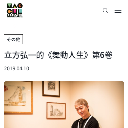
ン
搜
テ
索
ン
ツ
に
その他
ス
キ
立方弘一的《舞動人生》第6卷
ッ
プ
2019.04.10