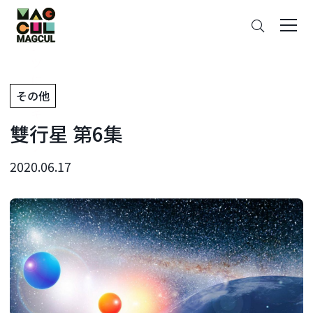
ン
搜
テ
索
ン
ツ
に
その他
ス
キ
雙行星 第6集
ッ
プ
2020.06.17