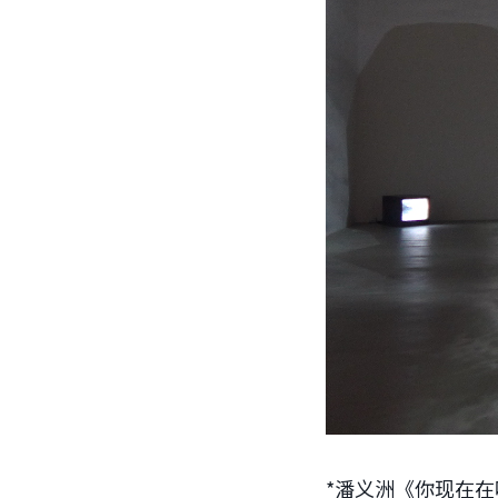
*潘义洲《你现在在哪