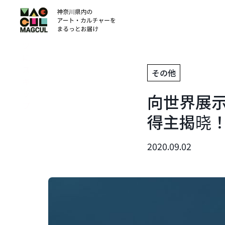
ン
テ
ン
ツ
に
ス
その他
キ
ッ
向世界展示
プ
得主揭晓
2020.09.02