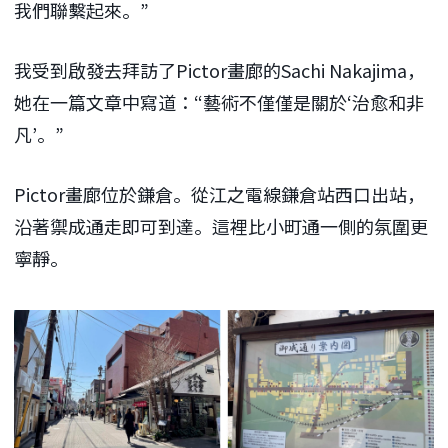
我們聯繫起來。”
我受到啟發去拜訪了Pictor畫廊的Sachi Nakajima，
她在一篇文章中寫道：“藝術不僅僅是關於‘治愈和非
凡’。”
Pictor畫廊位於鎌倉。從江之電線鎌倉站西口出站，
沿著禦成通走即可到達。這裡比小町通一側的氛圍更
寧靜。