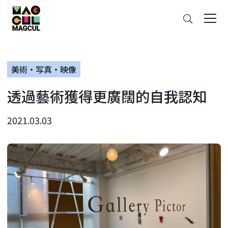
ン
搜
テ
索
ン
ツ
に
美術・写真・映像
ス
キ
透過藝術獲得更廣闊的自我認知
ッ
プ
2021.03.03