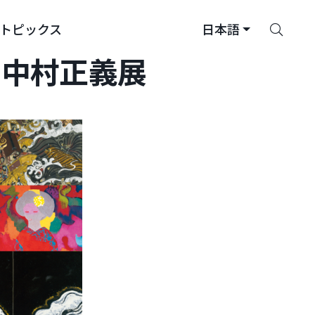
さ
トピックス
日本語
が
す
 中村正義展