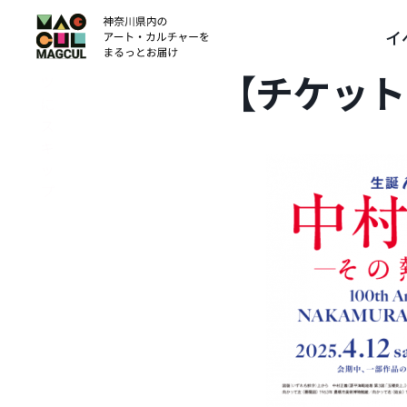
ン
イ
テ
ン
【チケット
ツ
に
ス
キ
ッ
プ