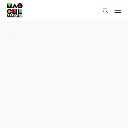
ン
さ
テ
が
ン
す
ツ
に
ス
キ
ッ
プ