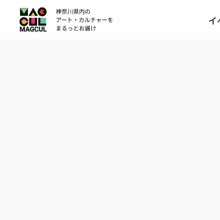
ン
イ
テ
ン
ツ
に
ス
キ
ッ
プ