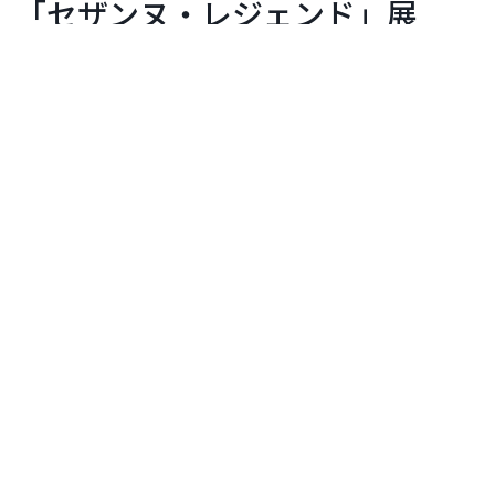
「セザンヌ・レジェンド」展
ポーラ美術館
開催期間：2026年06月17日〜2027年04月07日
開催中
イベント
お問い合わせ
TOP画：ポール・セザンヌ《砂糖壺、梨とテーブル
クロス》1893-1894年、ポーラ美術館
開催概要