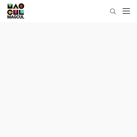
ン
さ
テ
が
ン
す
ツ
に
ス
キ
ッ
プ