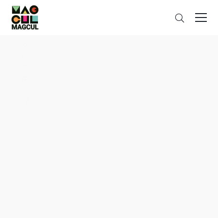
ン
さ
テ
が
ン
す
ツ
に
ス
キ
ッ
プ