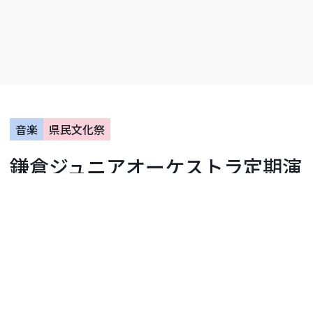
音楽
県民文化祭
鎌倉ジュニアオーケストラ定期演
奏会
鎌倉芸術館
開催日：2026年08月23日
開催まであと15日
イベント