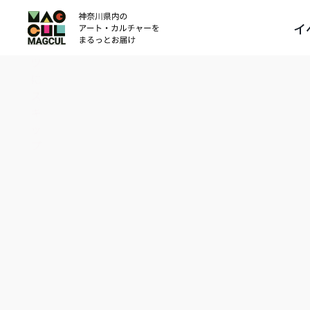
ン
イ
テ
ン
ツ
に
ス
キ
ッ
プ