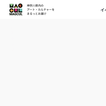
ン
イ
テ
ン
ツ
に
ス
キ
ッ
プ