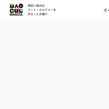
ン
イ
テ
ン
ツ
に
ス
キ
ッ
プ