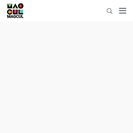
ン
さ
テ
が
ン
す
ツ
に
ス
キ
ッ
プ