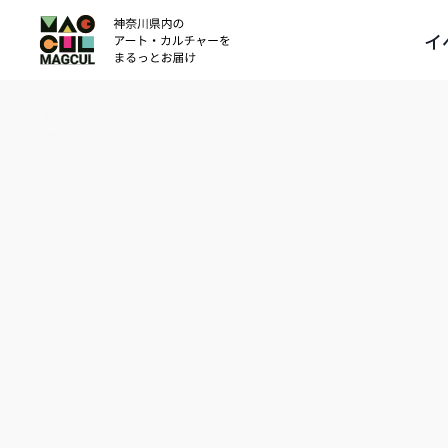
ン
イ
テ
ン
ツ
に
ス
キ
ッ
プ