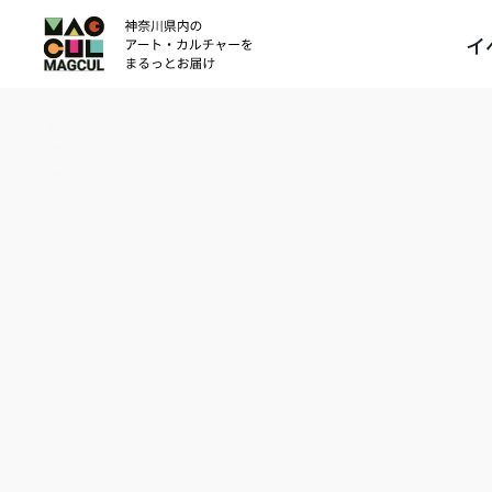
ン
イ
テ
ン
ツ
に
ス
キ
ッ
プ